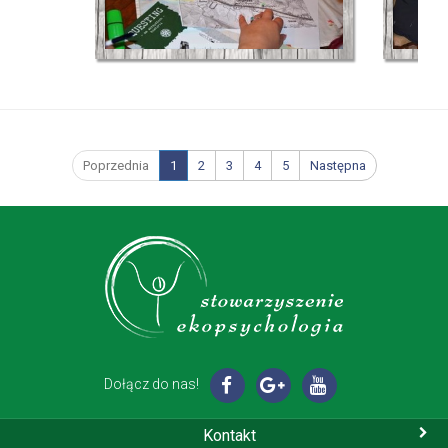
Poprzednia
1
2
3
4
5
Następna
Dołącz do nas!
Kontakt